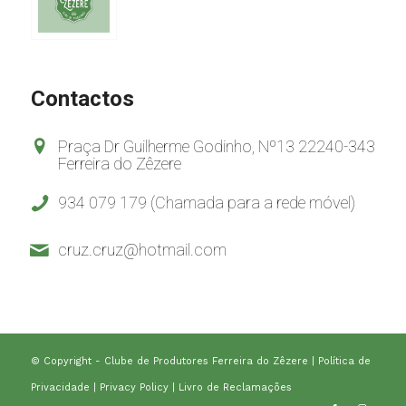
Contactos
Praça Dr Guilherme Godinho, Nº13 22240-343
Ferreira do Zêzere
934 079 179 (Chamada para a rede móvel)
cruz.cruz@hotmail.com
© Copyright - Clube de Produtores Ferreira do Zêzere |
Política de
Privacidade
|
Privacy Policy
|
Livro de Reclamações